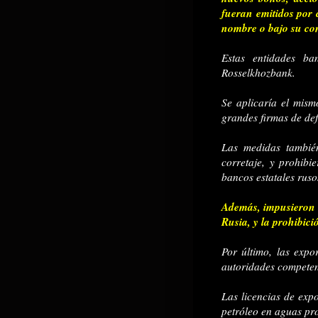
fueran emitidos por 
nombre o bajo su con
Estas entidades b
Rosselkhozbank.
Se aplicaría el mism
grandes firmas de def
Las medidas también
corretaje, y prohib
bancos estatales ruso
Además, impusieron u
Rusia, y la prohibici
Por último, las expo
autoridades competen
Las licencias de exp
petróleo en aguas pro