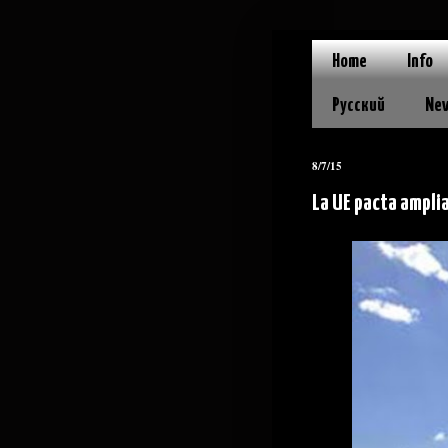
Home
Info
Русский
Ne
8/7/15
La UE pacta amplia