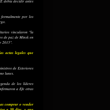
UE debía decidir antes
 formalmente por los
rgo.
tarios vincularon "la
os de paz de Minsk en
de 2015".
s actas legales que
inistros de Exteriores
mo lunes.
genda de los líderes
nfirmaron a Efe otras
eas comprar o vender
ior a 30 días, y que