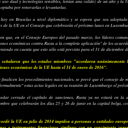
 uso dual y tecnologías sensibles, tenían una validez de un año y la 
i optaba por renovarlas o levantarlas.
 hoy en Bruselas a nivel diplomático y se espera que sea adoptada
res de la UE en el Consejo que celebrarán el próximo lunes en Luxembu
on que, en el Consejo Europeo del pasado marzo, los líderes comuni
iones económicas contra Rusia a la completa aplicación" de los acuerd
teniendo en cuenta que esto sólo está previsto para el 31 de diciembre 
 señalaron que los estados miembros "acordaron unánimemente la
cciones económicas de la UE hasta el 31 de enero de 2016".
 finalicen los procedimientos nacionales, se prevé que el consejo de m
formalmente" estas actas legales en su reunión de Luxemburgo el próxi
edar cerrado el capítulo de sanciones, Rusia ya no estará en la a
umbre que celebrarán los días 25 y 26 de junio en la capital belga, co
cordó la UE en julio de 2014 impiden a personas o entidades europ
nes o instrumentos financieros similares con un vencimiento super