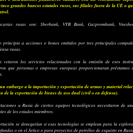
cinco grandes bancos estatales rusos, sus filiales fuera de la UE o q
trol.
ancarias rusas son: Sberbank, VTB Bank, Gazprombank, Vnesh
o principio a acciones o bonos emitidos por tres principales compañí
ensa rusas.
 vetaron los servicios relacionados con la emisión de esos instr
ieron que personas o empresas europeas proporcionaran préstamos 
s.
n embargo a la importación y exportación de armas y material rela
ón de la exportación de bienes de uso dual (civil o en defensa).
rtaciones a Rusia de ciertos equipos tecnológicos necesitaron de un
tes de los estados miembros.
ortación se denegarían si esas tecnologías se emplean para la explor
fundas o en el Ártico o para proyectos de petróleo de esquisto en Rusi