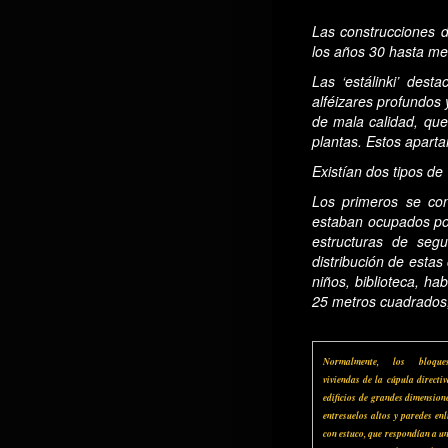
Las construcciones de
los años 30 hasta me
Las ‘estálinki’ des
alféizares profundos
de mala calidad, que
plantas. Estos aparta
Existían dos tipos de 
Los primeros se con
estaban ocupados por 
estructuras de segur
distribución de esta
niños, biblioteca, h
25 metros cuadrados,
Normalmente, los bloqu
viviendas de la cúpula directi
edificios de grandes dimension
entresuelos altos y paredes en
con estuco, que respondían a un