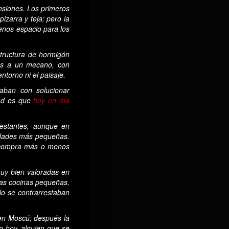
ensiones. Los primeros
izarra y teja; pero la
menos espacio para los
structura de hormigón
más a un mecano, con
ntorno ni el paisaje.
taban con solucionar
dad es que
hoy en día
 restantes, aunque en
iudades más pequeñas.
de compra más o menos
uy bien valoradas en
Las cocinas pequeñas,
lo se contrarrestaban
, en Moscú; después la
un hoy, alguien que se