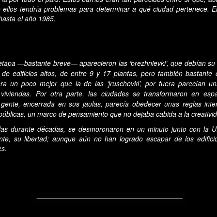
 ellos tendría problemas para determinar a qué ciudad pertenece. E
 hasta el año 1985.
 etapa —bastante breve— aparecieron las ‘brezhnievki’, que debían su
 de edificios altos, de entre 9 y 17 plantas, pero también bastante 
era un poco mejor que la de las ‘jruschovki’, por fuera parecían u
viviendas. Por otra parte, las ciudades se transformaron en esp
 gente, encerrada en sus jaulas, parecía obedecer unas reglas int
públicas, un marco de pensamiento que no dejaba cabida a la creativi
das durante décadas, se desmoronaron en un minuto junto con la U
ente, su libertad; aunque aún no han logrado escapar de los edifici
es.