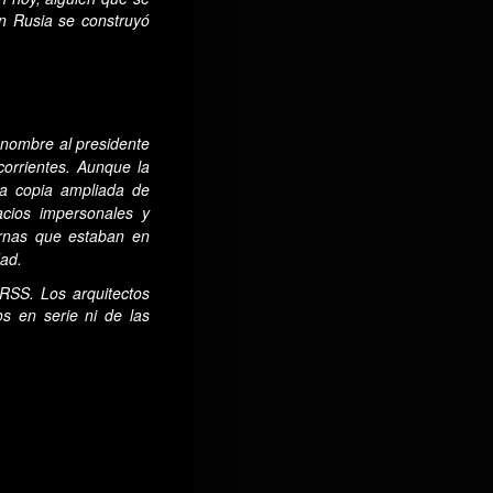
n Rusia se construyó
 nombre al presidente
corrientes. Aunque la
na copia ampliada de
acios impersonales y
ernas que estaban en
dad.
RSS. Los arquitectos
os en serie ni de las