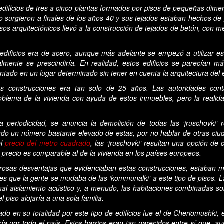
 edificios de tres a cinco plantas formados por pisos de pequeñas dim
o surgieron a finales de los años 40 y sus tejados estaban hechos de p
sos arquitectónicos llevó a la construcción de tejados de betún, con 
 edificios era de acero, aunque más adelante se empezó a utilizar e
almente se prescindiría. En realidad, estos edificios se parecían 
ntado en un lugar determinado sin tener en cuenta la arquitectura del e
as construcciones era tan solo de 25 años. Las autoridades con
oblema de la vivienda con ayuda de estos inmuebles, pero la reali
 periodicidad, se anuncia la demolición de todas las ‘jruschovki’
ndo un número bastante elevado de estas, por no hablar de otras c
el
precio del metro cuadrado
, las ‘jruschovki’ resultan una opción 
 precio es comparable al de la vivienda en los países europeos.
rosas desventajas que evidenciaban estas construcciones, estaban m
Y es que la gente se mudaba de las ‘kommunalki’ a este tipo de pisos. 
 mal aislamiento acústico y, a menudo, las habitaciones combinadas so
 piso alojaría a una sola familia.
ado en su totalidad por este tipo de edificios fue el de Cheriomushki
ría por todo el país. Estos barrios eran tan parecidos entre sí que, a