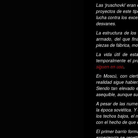
Las ‘jruschovki’ eran
proyectos de este tip
lucha contra los exce
desvanes.
La estructura de los
armado, del que fin
piezas de fábrica, mo
La vida útil de est
temporalmente el pr
siguen en uso
.
En Moscú, con cierta
realidad sigue habie
Siendo tan elevado 
asequible, aunque su
A pesar de las nume
la época soviética. 
los techos bajos, el
con el hecho de que el
El primer barrio form
experiencia se repeti