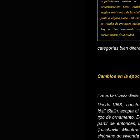
arquitectónico clásico de 
ornamentación. Estos edific
erigían en el centro de las ciu
junto a alguna plaza. Habitua
se trataba de proyectos exclus
hoy se han convertido e
atracción más de la ciudad.
categorías bien difer
Cambios en la époc
Fuente: Lori / Legion Media
Desde 1956, constru
Iósif Stalin, acepta el
tipo de ornamento. De
partir de entonces, 
‘jruschovki’. Mientra
sinónimo de vivienda 