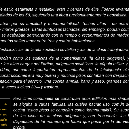
 estilo estalinista o ‘estálinki’ eran viviendas de élite. Fueron levan
diados de los 50, siguiendo una línea predominantemente neoclásica.
tacaban por su amplitud y monumentalidad. Techos altos —de entr
 y muros gruesos. Estas suntuosas fachadas, sin embargo, podían oculta
 se acababan deteriorando con el tiempo o recubrimientos de madera
mentos solían tener entre tres y cuatro habitaciones.
‘estálinki’: los de la alta sociedad soviética y los de la clase trabajadora
ocían como los edificios de la
nomenklatura
(la clase dirigente),
los altos cargos del Partido, dirigentes soviéticos, la cúpula militar 
idad, así como importantes representantes de la inteligencia cien
s construcciones era muy buena y muchos pisos contaban con despacho
abitación para el servicio, una cocina amplia, baño y aseo, grandes do
 a veces incluso 30— y trastero.
Para fines comunales se construían unos edificios más simpl
se alojaba a varias familias, las cuales hacían uso común d
es de
cocina (estos pisos se conocían como ‘kommunalki’). Su superfi
va eran
es, con
de los pisos de la clase dirigente y, con frecuencia, las 
lucidas
dispuestas de tal manera que había que pasar por la del vec
 estilo
propia.