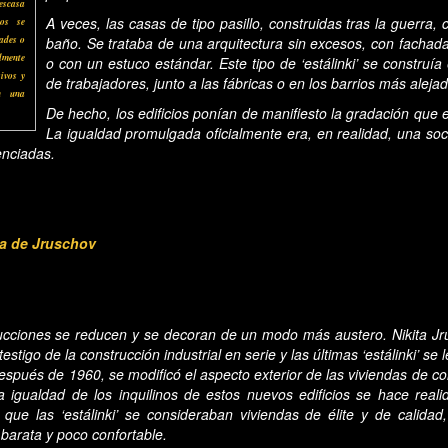
escasa
A veces, las casas de tipo pasillo, construidas tras la guerra,
ios se
dades o
baño. Se trataba de una arquitectura sin excesos, con fachada
lmente
o con un estuco estándar. Este tipo de ‘estálinki’ se construí
ivos y
de trabajadores, junto a las fábricas o en los barrios más aleja
n una
De hecho, los edificios ponían de manifiesto la gradación que e
La igualdad promulgada oficialmente era, en realidad, una soc
enciadas.
a de Jruschov
cciones se reducen y se decoran de un modo más austero. Nikita Jr
 testigo de la construcción industrial en serie y las últimas ‘estálinki’ s
spués de 1960, se modificó el aspecto exterior de las viviendas de co
la igualdad de los inquilinos de estos nuevos edificios se hace reali
s que las ‘estálinki’ se consideraban viviendas de élite y de calidad,
barata y poco confortable.