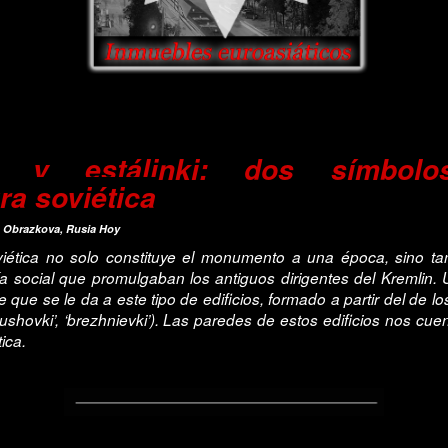
ki y estálinki: dos símbol
ra soviética
 Obrazkova, Rusia Hoy
oviética no solo constituye el monumento a una época, sino t
gía social que promulgaban los antiguos dirigentes del Kremlin
e que se le da a este tipo de edificios, formado a partir del de l
‘jrushovki’, ‘brezhnievki’). Las paredes de estos edificios nos cuen
ica.