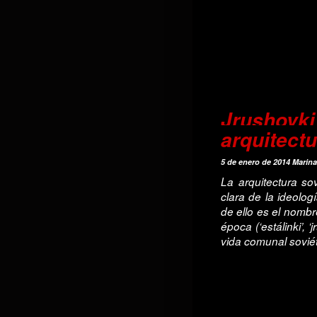
Jrushov
arquitectu
5 de enero de 2014
Marina
La arquitectura s
clara de la ideolo
de ello es el nombr
época (‘estálinki’, 
vida comunal soviét