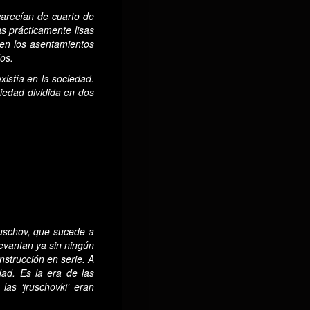
 carecían de cuarto de
s prácticamente lisas
a en los asentamientos
dos.
xistía en la sociedad.
iedad dividida en dos
uschov, que sucede a
e levantan ya sin ningún
nstrucción en serie. A
dad. Es la era de las
 las ‘jruschovki’ eran