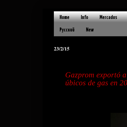
Home
Info
Mercados
Русский
New
23/2/15
Gazprom
exportó
a
úbicos
de
gas
en
2